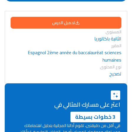
تحميل الدرس
المستوى
الثانية باكالوريا
المقرر
Espagnol 2ème année du baccalauréat sciences
humaines
نوع المحتوى
تصحيح
اعثر على مسارك المثالي في
3 خطوات بسيطة
في أقل من دقيقتين، تقوم أداتنا المجانية بتحليل اهتماماتك