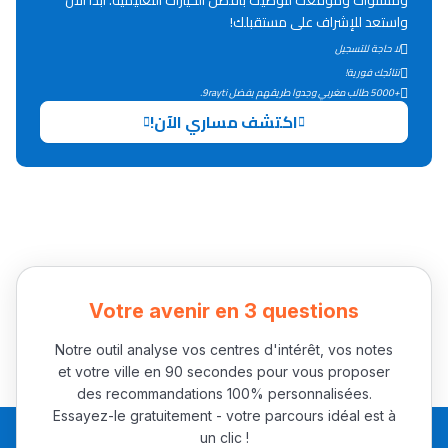
ومستواك وموقعك لتوصيك بأفضل الخيارات التعليمية. ابدأ الآن
Lycée Maroc
واستعد للإشراف على مستقبلك!
التعليم الثانوي التأهيلي
لا حاجة للتسجيل
نتائجك فورية!
+5000 طالب مغربي وجدوا طريقهم بفضل 9rayti.
Collège au Maroc
اكتشف مساري الآن!
التعليم الثانوي الإعدادي
Post-Bac
+ de 78 Sujets
Interviews/Vidéos
Votre avenir en 3 questions
+ de 89 Interviews/Vidéos
Notre outil analyse vos centres d'intérêt, vos notes
et votre ville en 90 secondes pour vous proposer
دليل المهن
des recommandations 100% personnalisées.
Essayez-le gratuitement - votre parcours idéal est à
ما يزيد عن 149 مهنة
un clic !