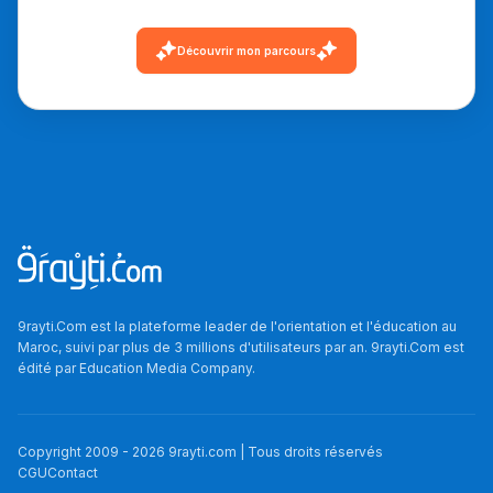
دليل التوجيه
Découvrir mon parcours
التوجيه بالثانوي و الإعدادي
9rayti.Com est la plateforme leader de l'orientation et l'éducation au
Ki Derti Liha
Maroc, suivi par plus de 3 millions d'utilisateurs par an. 9rayti.Com est
édité par
Education Media Company
.
باش تقدر تساعد الناس
يلقاو التوازن من الدّاخل
Copyright 2009 -
2026
9rayti.com | Tous droits réservés
ومن الخارج، بشرى
CGU
Contact