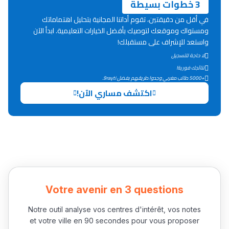
3 خطوات بسيطة
Lycée Maroc
في أقل من دقيقتين، تقوم أداتنا المجانية بتحليل اهتماماتك
ومستواك وموقعك لتوصيك بأفضل الخيارات التعليمية. ابدأ الآن
التعليم الثانوي التأهيلي
واستعد للإشراف على مستقبلك!
لا حاجة للتسجيل
Collège au Maroc
نتائجك فورية!
+5000 طالب مغربي وجدوا طريقهم بفضل 9rayti.
التعليم الثانوي الإعدادي
اكتشف مساري الآن!
Post-Bac
+ de 78 Sujets
Interviews/Vidéos
+ de 89 Interviews/Vidéos
Votre avenir en 3 questions
Notre outil analyse vos centres d'intérêt, vos notes
دليل المهن
et votre ville en 90 secondes pour vous proposer