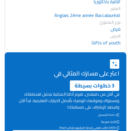
الثانية باكالوريا
المقرر
Anglais 2ème année Baccalauréat
نوع المحتوى
فرض
الدرس
Gifts of youth
اعثر على مسارك المثالي في
3 خطوات بسيطة
في أقل من دقيقتين، تقوم أداتنا المجانية بتحليل اهتماماتك
ومستواك وموقعك لتوصيك بأفضل الخيارات التعليمية. ابدأ الآن
واستعد للإشراف على مستقبلك!
لا حاجة للتسجيل
Lycée Maroc
نتائجك فورية!
التعليم الثانوي التأهيلي
+5000 طالب مغربي وجدوا طريقهم بفضل 9rayti.