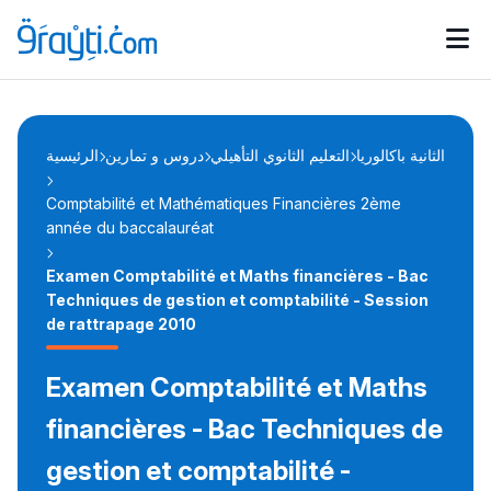
Catégories
Calendrier des concours
Annonces bourses
d'actualités
الثانية باكالوريا
التعليم الثانوي التأهيلي
دروس و تمارين
الرئيسية
Comptabilité et Mathématiques Financières 2ème
année du baccalauréat
Examen Comptabilité et Maths financières - Bac
Techniques de gestion et comptabilité - Session
de rattrapage 2010
Examen Comptabilité et Maths
financières - Bac Techniques de
gestion et comptabilité -