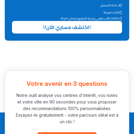
لا حاجة للتسجيل
التعليم الثانوي التأهيلي
نتائجك فورية!
+5000 طالب مغربي وجدوا طريقهم بفضل 9rayti.
Collège au Maroc
اكتشف مساري الآن!
التعليم الثانوي الإعدادي
Post-Bac
+ de 78 Sujets
Interviews/Vidéos
Votre avenir en 3 questions
+ de 89 Interviews/Vidéos
Notre outil analyse vos centres d'intérêt, vos notes
et votre ville en 90 secondes pour vous proposer
des recommandations 100% personnalisées.
دليل المهن
Essayez-le gratuitement - votre parcours idéal est à
un clic !
ما يزيد عن 149 مهنة