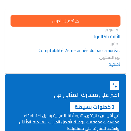
تحميل الدرس
المستوى
الثانية باكالوريا
المقرر
Comptabilité 2ème année du baccalauréat
نوع المحتوى
تصحيح
اعثر على مسارك المثالي في
3 خطوات بسيطة
في أقل من دقيقتين، تقوم أداتنا المجانية بتحليل اهتماماتك
ومستواك وموقعك لتوصيك بأفضل الخيارات التعليمية. ابدأ الآن
Lycée Maroc
واستعد للإشراف على مستقبلك!