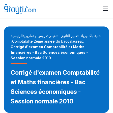
Catégories
Calendrier des concours
Annonces bourses
d'actualités
الثانية باكالوريا
التعليم الثانوي التأهيلي
دروس و تمارين
الرئيسية
Comptabilité 2ème année du baccalauréat
Corrigé d'examen Comptabilité et Maths
financières - Bac Sciences économiques -
Session normale 2010
Corrigé d'examen Comptabilité
et Maths financières - Bac
Sciences économiques -
Session normale 2010