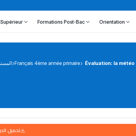
Supérieur
Formations Post-Bac
Orientation
المستو
Français 4ème année primaire
Évaluation: la météo
تحميل الد