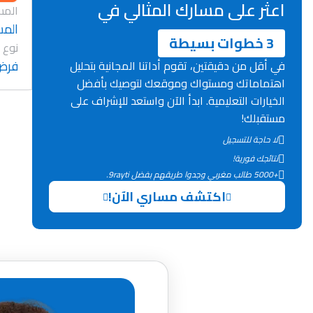
اعثر على مسارك المثالي في
المس
المس
3 خطوات بسيطة
نوع 
فرض
في أقل من دقيقتين، تقوم أداتنا المجانية بتحليل
اهتماماتك ومستواك وموقعك لتوصيك بأفضل
الخيارات التعليمية. ابدأ الآن واستعد للإشراف على
مستقبلك!
لا حاجة للتسجيل
نتائجك فورية!
+5000 طالب مغربي وجدوا طريقهم بفضل 9rayti.
اكتشف مساري الآن!