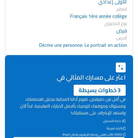
الأولى إعدادي
المقرر
Français 1ère année collège
نوع المحتوى
فرض
الدرس
Décrire une personne: Le portrait en action
اعثر على مسارك المثالي في
3 خطوات بسيطة
في أقل من دقيقتين، تقوم أداتنا المجانية بتحليل اهتماماتك
ومستواك وموقعك لتوصيك بأفضل الخيارات التعليمية. ابدأ الآن
واستعد للإشراف على مستقبلك!
لا حاجة للتسجيل
Lycée Maroc
نتائجك فورية!
التعليم الثانوي التأهيلي
+5000 طالب مغربي وجدوا طريقهم بفضل 9rayti.