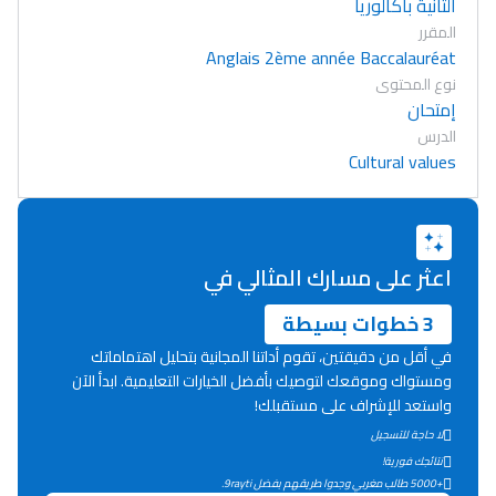
الثانية باكالوريا
المقرر
Anglais 2ème année Baccalauréat
نوع المحتوى
إمتحان
الدرس
Cultural values
اعثر على مسارك المثالي في
3 خطوات بسيطة
في أقل من دقيقتين، تقوم أداتنا المجانية بتحليل اهتماماتك
ومستواك وموقعك لتوصيك بأفضل الخيارات التعليمية. ابدأ الآن
واستعد للإشراف على مستقبلك!
لا حاجة للتسجيل
Lycée Maroc
نتائجك فورية!
التعليم الثانوي التأهيلي
+5000 طالب مغربي وجدوا طريقهم بفضل 9rayti.