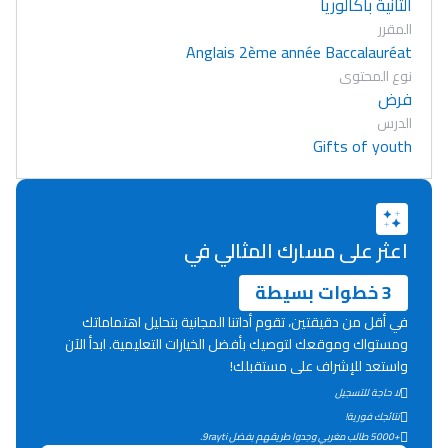
الثانية باكالوريا
المقرر
Anglais 2ème année Baccalauréat
نوع المحتوى
فرض
الدرس
Gifts of youth
اعثر على مسارك المثالي في
3 خطوات بسيطة
في أقل من دقيقتين، تقوم أداتنا المجانية بتحليل اهتماماتك
ومستواك وموقعك لتوصيك بأفضل الخيارات التعليمية. ابدأ الآن
واستعد للإشراف على مستقبلك!
لا حاجة للتسجيل
Lycée Maroc
نتائجك فورية!
التعليم الثانوي التأهيلي
+5000 طالب مغربي وجدوا طريقهم بفضل 9rayti.