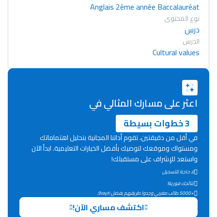
Anglais 2ème année Baccalauréat
نوع المحتوى
درس
الدرس
Cultural values
اعثر على مسارك المثالي في
3 خطوات بسيطة
في أقل من دقيقتين، تقوم أداتنا المجانية بتحليل اهتماماتك
ومستواك وموقعك لتوصيك بأفضل الخيارات التعليمية. ابدأ الآن
واستعد للإشراف على مستقبلك!
لا حاجة للتسجيل
Lycée Maroc
نتائجك فورية!
+5000 طالب مغربي وجدوا طريقهم بفضل 9rayti.
التعليم الثانوي التأهيلي
اكتشف مساري الآن!