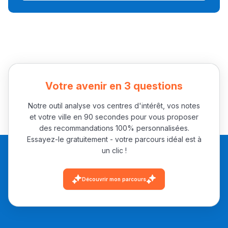
Collège au Maroc
التعليم الثانوي الإعدادي
Post-Bac
+ de 78 Sujets
Votre avenir en 3 questions
Notre outil analyse vos centres d'intérêt, vos notes
Interviews/Vidéos
et votre ville en 90 secondes pour vous proposer
+ de 89 Interviews/Vidéos
des recommandations 100% personnalisées.
Essayez-le gratuitement - votre parcours idéal est à
un clic !
دليل المهن
Découvrir mon parcours
ما يزيد عن 149 مهنة
دليل التوجيه