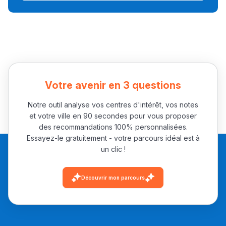
Collège au Maroc
التعليم الثانوي الإعدادي
Post-Bac
+ de 78 Sujets
Votre avenir en 3 questions
Notre outil analyse vos centres d'intérêt, vos notes
Interviews/Vidéos
et votre ville en 90 secondes pour vous proposer
+ de 89 Interviews/Vidéos
des recommandations 100% personnalisées.
Essayez-le gratuitement - votre parcours idéal est à
un clic !
دليل المهن
Découvrir mon parcours
ما يزيد عن 149 مهنة
دليل التوجيه