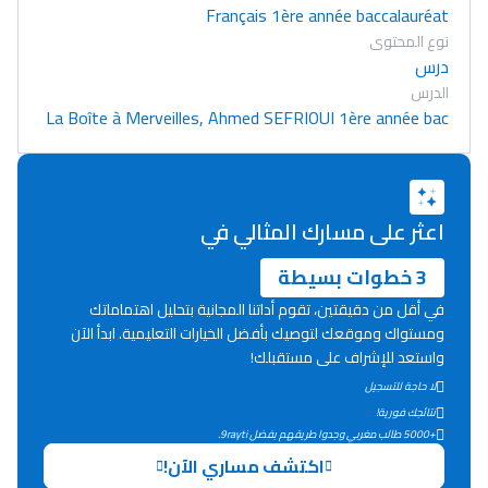
Français 1ère année baccalauréat
نوع المحتوى
درس
الدرس
La Boîte à Merveilles, Ahmed SEFRIOUI 1ère année bac
اعثر على مسارك المثالي في
3 خطوات بسيطة
في أقل من دقيقتين، تقوم أداتنا المجانية بتحليل اهتماماتك
ومستواك وموقعك لتوصيك بأفضل الخيارات التعليمية. ابدأ الآن
واستعد للإشراف على مستقبلك!
لا حاجة للتسجيل
Lycée Maroc
نتائجك فورية!
+5000 طالب مغربي وجدوا طريقهم بفضل 9rayti.
التعليم الثانوي التأهيلي
اكتشف مساري الآن!