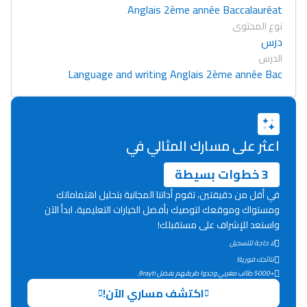
Anglais 2ème année Baccalauréat
نوع المحتوى
درس
الدرس
Language and writing Anglais 2ème année Bac
اعثر على مسارك المثالي في
3 خطوات بسيطة
في أقل من دقيقتين، تقوم أداتنا المجانية بتحليل اهتماماتك
ومستواك وموقعك لتوصيك بأفضل الخيارات التعليمية. ابدأ الآن
واستعد للإشراف على مستقبلك!
لا حاجة للتسجيل
Lycée Maroc
نتائجك فورية!
+5000 طالب مغربي وجدوا طريقهم بفضل 9rayti.
التعليم الثانوي التأهيلي
اكتشف مساري الآن!