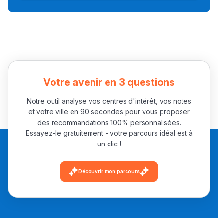
Collège au Maroc
التعليم الثانوي الإعدادي
Post-Bac
+ de 78 Sujets
Votre avenir en 3 questions
Notre outil analyse vos centres d'intérêt, vos notes
Interviews/Vidéos
et votre ville en 90 secondes pour vous proposer
+ de 89 Interviews/Vidéos
des recommandations 100% personnalisées.
Essayez-le gratuitement - votre parcours idéal est à
un clic !
دليل المهن
Découvrir mon parcours
ما يزيد عن 149 مهنة
دليل التوجيه