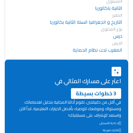
المستوى
الثانية باكالوريا
المقرر
التاريخ و الجغرافيا السنة الثانية بكالوريا
نوع المحتوى
درس
الدرس
المغرب تحت نظام الحماية
اعثر على مسارك المثالي في
3 خطوات بسيطة
في أقل من دقيقتين، تقوم أداتنا المجانية بتحليل اهتماماتك
ومستواك وموقعك لتوصيك بأفضل الخيارات التعليمية. ابدأ الآن
واستعد للإشراف على مستقبلك!
Lycée Maroc
لا حاجة للتسجيل
نتائجك فورية!
التعليم الثانوي التأهيلي