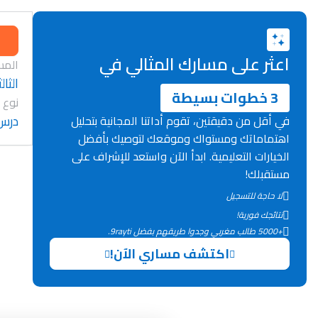
اعثر على مسارك المثالي في
المس
الثا
3 خطوات بسيطة
نوع 
درس
في أقل من دقيقتين، تقوم أداتنا المجانية بتحليل
اهتماماتك ومستواك وموقعك لتوصيك بأفضل
الخيارات التعليمية. ابدأ الآن واستعد للإشراف على
مستقبلك!
لا حاجة للتسجيل
نتائجك فورية!
+5000 طالب مغربي وجدوا طريقهم بفضل 9rayti.
اكتشف مساري الآن!