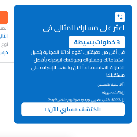
اعثر على مسارك المثالي في
المس
الثان
3 خطوات بسيطة
نوع 
درس
في أقل من دقيقتين، تقوم أداتنا المجانية بتحليل
اهتماماتك ومستواك وموقعك لتوصيك بأفضل
الخيارات التعليمية. ابدأ الآن واستعد للإشراف على
مستقبلك!
لا حاجة للتسجيل
نتائجك فورية!
+5000 طالب مغربي وجدوا طريقهم بفضل 9rayti.
اكتشف مساري الآن!