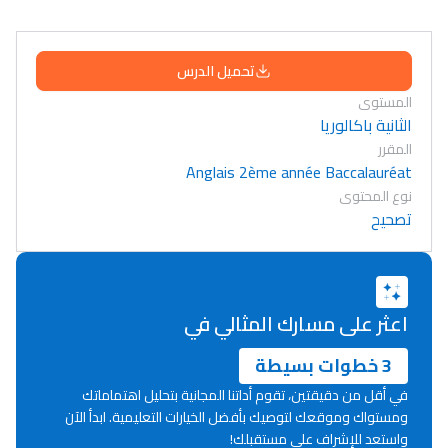
تحميل الدرس
المستوى
الثانية باكالوريا
المقرر
Anglais 2ème année Baccalauréat
نوع المحتوى
تصحيح
اعثر على مسارك المثالي في
3 خطوات بسيطة
في أقل من دقيقتين، تقوم أداتنا المجانية بتحليل اهتماماتك
ومستواك وموقعك لتوصيك بأفضل الخيارات التعليمية. ابدأ الآن
Lycée Maroc
واستعد للإشراف على مستقبلك!