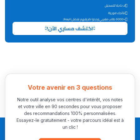
لا حاجة للتسجيل
التعليم الثانوي التأهيلي
نتائجك فورية!
+5000 طالب مغربي وجدوا طريقهم بفضل 9rayti.
Collège au Maroc
اكتشف مساري الآن!
التعليم الثانوي الإعدادي
Post-Bac
+ de 78 Sujets
Interviews/Vidéos
Votre avenir en 3 questions
+ de 89 Interviews/Vidéos
Notre outil analyse vos centres d'intérêt, vos notes
et votre ville en 90 secondes pour vous proposer
des recommandations 100% personnalisées.
دليل المهن
Essayez-le gratuitement - votre parcours idéal est à
un clic !
ما يزيد عن 149 مهنة