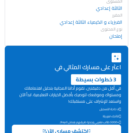
المستوى
الثالثة إعدادي
المقرر
الفيزياء و الكيمياء الثالثة إعدادي
نوع المحتوى
إمتحان
اعثر على مسارك المثالي في
3 خطوات بسيطة
في أقل من دقيقتين، تقوم أداتنا المجانية بتحليل اهتماماتك
ومستواك وموقعك لتوصيك بأفضل الخيارات التعليمية. ابدأ الآن
واستعد للإشراف على مستقبلك!
لا حاجة للتسجيل
Lycée Maroc
نتائجك فورية!
+5000 طالب مغربي وجدوا طريقهم بفضل 9rayti.
التعليم الثانوي التأهيلي
اكتشف مساري الآن!