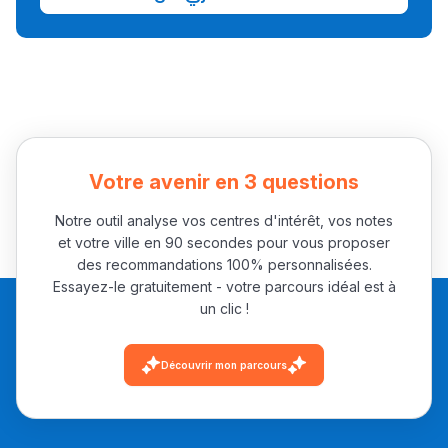
Collège au Maroc
التعليم الثانوي الإعدادي
Post-Bac
+ de 78 Sujets
Votre avenir en 3 questions
Notre outil analyse vos centres d'intérêt, vos notes
Interviews/Vidéos
et votre ville en 90 secondes pour vous proposer
+ de 89 Interviews/Vidéos
des recommandations 100% personnalisées.
Essayez-le gratuitement - votre parcours idéal est à
un clic !
دليل المهن
ما يزيد عن 149 مهنة
Découvrir mon parcours
دليل التوجيه