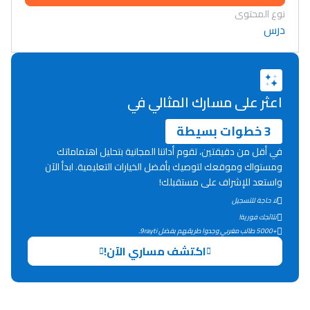
نوع المحتوى
درس
اعثر على مسارك المثالي في
3 خطوات بسيطة
في أقل من دقيقتين، تقوم أداتنا المجانية بتحليل اهتماماتك
ومستواك وموقعك لتوصيك بأفضل الخيارات التعليمية. ابدأ الآن
واستعد للإشراف على مستقبلك!
لا حاجة للتسجيل
نتائجك فورية!
+5000 طالب مغربي وجدوا طريقهم بفضل 9rayti.
Lycée Maroc
اكتشف مساري الآن!
التعليم الثانوي التأهيلي
Collège au Maroc