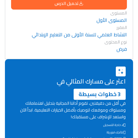
تحميل الدرس
المستوى
المستوى الأول
المقرر
النشاط العلمي للسنة الأولى من التعليم الإبتدائي
نوع المحتوى
فرض
اعثر على مسارك المثالي في
3 خطوات بسيطة
في أقل من دقيقتين، تقوم أداتنا المجانية بتحليل اهتماماتك
ومستواك وموقعك لتوصيك بأفضل الخيارات التعليمية. ابدأ الآن
واستعد للإشراف على مستقبلك!
Lycée Maroc
لا حاجة للتسجيل
نتائجك فورية!
التعليم الثانوي التأهيلي