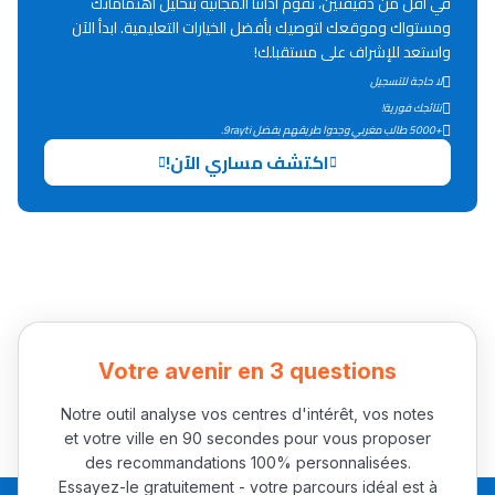
في أقل من دقيقتين، تقوم أداتنا المجانية بتحليل اهتماماتك
Lycée Maroc
ومستواك وموقعك لتوصيك بأفضل الخيارات التعليمية. ابدأ الآن
واستعد للإشراف على مستقبلك!
التعليم الثانوي التأهيلي
لا حاجة للتسجيل
نتائجك فورية!
Collège au Maroc
+5000 طالب مغربي وجدوا طريقهم بفضل 9rayti.
التعليم الثانوي الإعدادي
اكتشف مساري الآن!
Post-Bac
+ de 78 Sujets
Interviews/Vidéos
Votre avenir en 3 questions
+ de 89 Interviews/Vidéos
Notre outil analyse vos centres d'intérêt, vos notes
et votre ville en 90 secondes pour vous proposer
دليل المهن
des recommandations 100% personnalisées.
ما يزيد عن 149 مهنة
Essayez-le gratuitement - votre parcours idéal est à