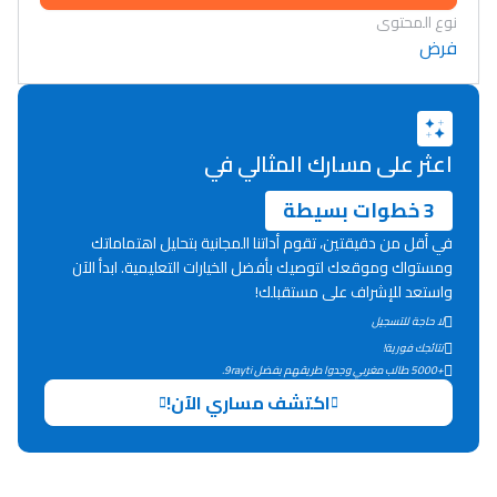
نوع المحتوى
فرض
اعثر على مسارك المثالي في
3 خطوات بسيطة
في أقل من دقيقتين، تقوم أداتنا المجانية بتحليل اهتماماتك
ومستواك وموقعك لتوصيك بأفضل الخيارات التعليمية. ابدأ الآن
واستعد للإشراف على مستقبلك!
لا حاجة للتسجيل
نتائجك فورية!
+5000 طالب مغربي وجدوا طريقهم بفضل 9rayti.
Lycée Maroc
اكتشف مساري الآن!
التعليم الثانوي التأهيلي
Collège au Maroc