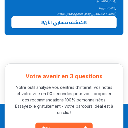
لا حاجة للتسجيل
التعليم الثانوي التأهيلي
نتائجك فورية!
+5000 طالب مغربي وجدوا طريقهم بفضل 9rayti.
اكتشف مساري الآن!
Collège au Maroc
التعليم الثانوي الإعدادي
Post-Bac
+ de 78 Sujets
Votre avenir en 3 questions
Interviews/Vidéos
+ de 89 Interviews/Vidéos
Notre outil analyse vos centres d'intérêt, vos notes
et votre ville en 90 secondes pour vous proposer
des recommandations 100% personnalisées.
دليل المهن
Essayez-le gratuitement - votre parcours idéal est à
un clic !
ما يزيد عن 149 مهنة