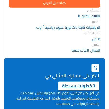
تحميل الدرس
المستوى
الثانية باكالوريا
المقرر
الرياضيات ثانية باكالوريا علوم رياضية أ وب
نوع المحتوى
فرض
الدرس
الدوال اللوغريتمية
اعثر على مسارك المثالي في
3 خطوات بسيطة
في أقل من دقيقتين، تقوم أداتنا المجانية بتحليل اهتماماتك
ومستواك وموقعك لتوصيك بأفضل الخيارات التعليمية. ابدأ الآن
واستعد للإشراف على مستقبلك!
Lycée Maroc