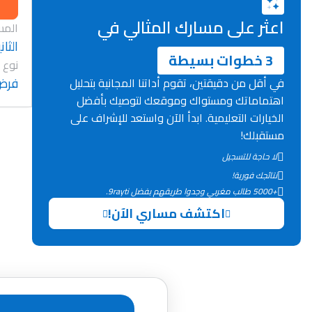
اعثر على مسارك المثالي في
المس
الثان
3 خطوات بسيطة
نوع 
فرض
في أقل من دقيقتين، تقوم أداتنا المجانية بتحليل
اهتماماتك ومستواك وموقعك لتوصيك بأفضل
الخيارات التعليمية. ابدأ الآن واستعد للإشراف على
مستقبلك!
لا حاجة للتسجيل
نتائجك فورية!
+5000 طالب مغربي وجدوا طريقهم بفضل 9rayti.
اكتشف مساري الآن!