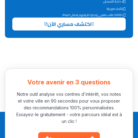
لا حاجة للتسجيل
التعليم الثانوي التأهيلي
نتائجك فورية!
+5000 طالب مغربي وجدوا طريقهم بفضل 9rayti.
اكتشف مساري الآن!
Collège au Maroc
التعليم الثانوي الإعدادي
Post-Bac
+ de 78 Sujets
Votre avenir en 3 questions
Interviews/Vidéos
+ de 89 Interviews/Vidéos
Notre outil analyse vos centres d'intérêt, vos notes
et votre ville en 90 secondes pour vous proposer
des recommandations 100% personnalisées.
دليل المهن
Essayez-le gratuitement - votre parcours idéal est à
un clic !
ما يزيد عن 149 مهنة