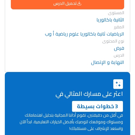
تحميل الدرس
المستوى
الثانية باكالوريا
المقرر
الرياضيات ثانية باكالوريا علوم رياضية أ وب
نوع المحتوى
فرض
الدرس
النهاية و الإتصال
اعثر على مسارك المثالي في
3 خطوات بسيطة
في أقل من دقيقتين، تقوم أداتنا المجانية بتحليل اهتماماتك
ومستواك وموقعك لتوصيك بأفضل الخيارات التعليمية. ابدأ الآن
واستعد للإشراف على مستقبلك!
Lycée Maroc