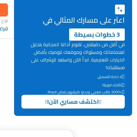
اعثر على مسارك المثالي في
نوع 
فرض
3 خطوات بسيطة
في أقل من دقيقتين، تقوم أداتنا المجانية بتحليل
اهتماماتك ومستواك وموقعك لتوصيك بأفضل
الخيارات التعليمية. ابدأ الآن واستعد للإشراف على
مستقبلك!
لا حاجة للتسجيل
نتائجك فورية!
+5000 طالب مغربي وجدوا طريقهم بفضل 9rayti.
اكتشف مساري الآن!