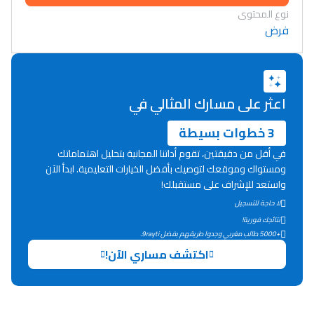
نوع المحتوى
فرض
اعثر على مسارك المثالي في
3 خطوات بسيطة
في أقل من دقيقتين، تقوم أداتنا المجانية بتحليل اهتماماتك
ومستواك وموقعك لتوصيك بأفضل الخيارات التعليمية. ابدأ الآن
واستعد للإشراف على مستقبلك!
لا حاجة للتسجيل
نتائجك فورية!
+5000 طالب مغربي وجدوا طريقهم بفضل 9rayti.
Lycée Maroc
اكتشف مساري الآن!
التعليم الثانوي التأهيلي
Collège au Maroc