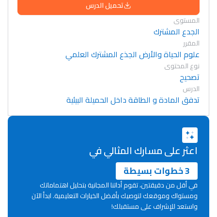
تحميل الدرس
المستوى
الجدع المشترك
المقرر
علوم الحياة والأرض الجذع المشترك العلمي
نوع المحتوى
تصحيح
الدرس
تدفق المادة و الطاقة داخل الحميلة البيئية
اعثر على مسارك المثالي في
3 خطوات بسيطة
في أقل من دقيقتين، تقوم أداتنا المجانية بتحليل اهتماماتك
ومستواك وموقعك لتوصيك بأفضل الخيارات التعليمية. ابدأ الآن
واستعد للإشراف على مستقبلك!
Lycée Maroc