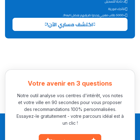
لا حاجة للتسجيل
التعليم الثانوي التأهيلي
نتائجك فورية!
+5000 طالب مغربي وجدوا طريقهم بفضل 9rayti.
اكتشف مساري الآن!
Collège au Maroc
التعليم الثانوي الإعدادي
Post-Bac
+ de 78 Sujets
Votre avenir en 3 questions
Interviews/Vidéos
+ de 89 Interviews/Vidéos
Notre outil analyse vos centres d'intérêt, vos notes
et votre ville en 90 secondes pour vous proposer
des recommandations 100% personnalisées.
دليل المهن
Essayez-le gratuitement - votre parcours idéal est à
un clic !
ما يزيد عن 149 مهنة