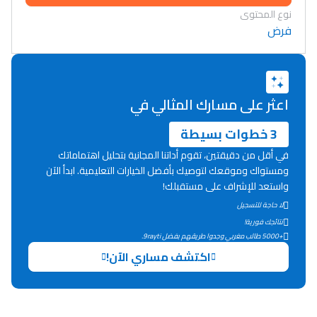
نوع المحتوى
فرض
اعثر على مسارك المثالي في
3 خطوات بسيطة
في أقل من دقيقتين، تقوم أداتنا المجانية بتحليل اهتماماتك
ومستواك وموقعك لتوصيك بأفضل الخيارات التعليمية. ابدأ الآن
واستعد للإشراف على مستقبلك!
لا حاجة للتسجيل
نتائجك فورية!
+5000 طالب مغربي وجدوا طريقهم بفضل 9rayti.
Lycée Maroc
اكتشف مساري الآن!
التعليم الثانوي التأهيلي
Collège au Maroc