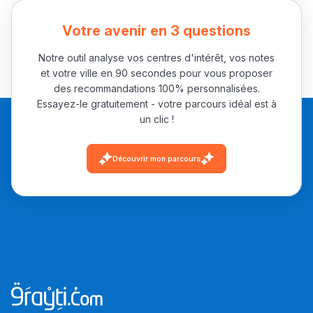
Votre avenir en 3 questions
Post-Bac
Notre outil analyse vos centres d'intérêt, vos notes
+ de 78 Sujets
et votre ville en 90 secondes pour vous proposer
des recommandations 100% personnalisées.
Essayez-le gratuitement - votre parcours idéal est à
Interviews/Vidéos
un clic !
+ de 89 Interviews/Vidéos
Découvrir mon parcours
دليل المهن
ما يزيد عن 149 مهنة
دليل التوجيه
التوجيه بالثانوي و الإعدادي