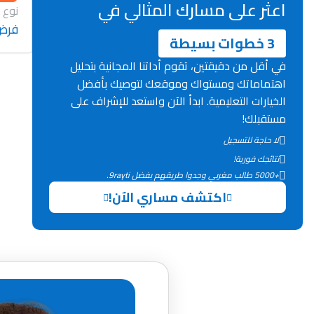
اعثر على مسارك المثالي في
نوع 
فرض
3 خطوات بسيطة
في أقل من دقيقتين، تقوم أداتنا المجانية بتحليل
اهتماماتك ومستواك وموقعك لتوصيك بأفضل
الخيارات التعليمية. ابدأ الآن واستعد للإشراف على
مستقبلك!
لا حاجة للتسجيل
نتائجك فورية!
+5000 طالب مغربي وجدوا طريقهم بفضل 9rayti.
اكتشف مساري الآن!