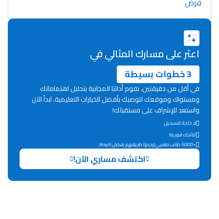
فرض
اعثر على مسارك المثالي في
3 خطوات بسيطة
في أقل من دقيقتين، تقوم أداتنا المجانية بتحليل اهتماماتك
ومستواك وموقعك لتوصيك بأفضل الخيارات التعليمية. ابدأ الآن
واستعد للإشراف على مستقبلك!
لا حاجة للتسجيل
نتائجك فورية!
+5000 طالب مغربي وجدوا طريقهم بفضل 9rayti.
اكتشف مساري الآن!
Lycée Maroc
التعليم الثانوي التأهيلي
Collège au Maroc