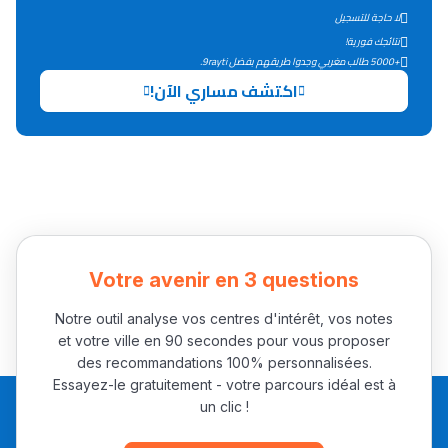
لا حاجة للتسجيل
التعليم الثانوي التأهيلي
نتائجك فورية!
+5000 طالب مغربي وجدوا طريقهم بفضل 9rayti.
Collège au Maroc
اكتشف مساري الآن!
التعليم الثانوي الإعدادي
Post-Bac
+ de 78 Sujets
Interviews/Vidéos
Votre avenir en 3 questions
+ de 89 Interviews/Vidéos
Notre outil analyse vos centres d'intérêt, vos notes
et votre ville en 90 secondes pour vous proposer
des recommandations 100% personnalisées.
دليل المهن
Essayez-le gratuitement - votre parcours idéal est à
un clic !
ما يزيد عن 149 مهنة