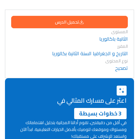
تحميل الدرس
المستوى
الثانية باكالوريا
المقرر
التاريخ و الجغرافيا السنة الثانية بكالوريا
نوع المحتوى
تصحيح
اعثر على مسارك المثالي في
3 خطوات بسيطة
في أقل من دقيقتين، تقوم أداتنا المجانية بتحليل اهتماماتك
ومستواك وموقعك لتوصيك بأفضل الخيارات التعليمية. ابدأ الآن
Lycée Maroc
واستعد للإشراف على مستقبلك!