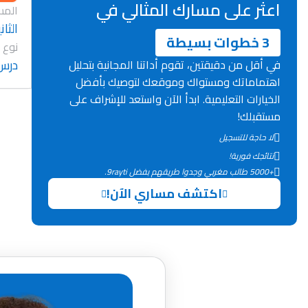
اعثر على مسارك المثالي في
المس
الثان
3 خطوات بسيطة
نوع 
درس
في أقل من دقيقتين، تقوم أداتنا المجانية بتحليل
اهتماماتك ومستواك وموقعك لتوصيك بأفضل
الخيارات التعليمية. ابدأ الآن واستعد للإشراف على
مستقبلك!
لا حاجة للتسجيل
نتائجك فورية!
+5000 طالب مغربي وجدوا طريقهم بفضل 9rayti.
اكتشف مساري الآن!