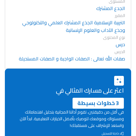
المستوى
الجدع المشترك
المقرر
التربية الإسلامية الجذع المشترك العلمي والتكنولوجي
وجذع الآداب والعلوم الإنسانية
نوع المحتوى
درس
الدرس
صفات الله تعالى : الصفات الواجبة و الصفات المستحيلة
اعثر على مسارك المثالي في
3 خطوات بسيطة
في أقل من دقيقتين، تقوم أداتنا المجانية بتحليل اهتماماتك
ومستواك وموقعك لتوصيك بأفضل الخيارات التعليمية. ابدأ الآن
واستعد للإشراف على مستقبلك!
Lycée Maroc
لا حاجة للتسجيل