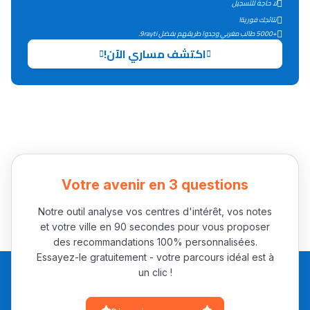
لا حاجة للتسجيل
التعليم الثانوي التأهيلي
نتائجك فورية!
+5000 طالب مغربي وجدوا طريقهم بفضل 9rayti.
اكتشف مساري الآن!
Collège au Maroc
التعليم الثانوي الإعدادي
Post-Bac
+ de 78 Sujets
Votre avenir en 3 questions
Interviews/Vidéos
+ de 89 Interviews/Vidéos
Notre outil analyse vos centres d'intérêt, vos notes
et votre ville en 90 secondes pour vous proposer
des recommandations 100% personnalisées.
دليل المهن
Essayez-le gratuitement - votre parcours idéal est à
un clic !
ما يزيد عن 149 مهنة