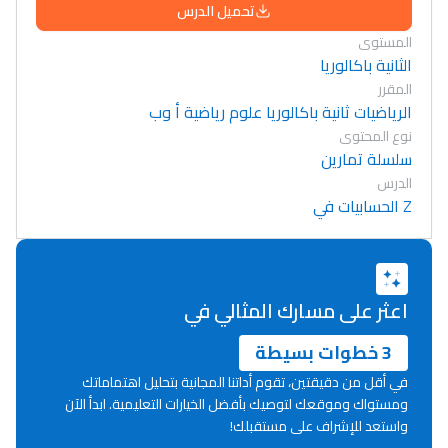
تحميل الدرس
المستوى
الثانية باكالوريا
المقرر
الرياضيات ثانية باكالوريا علوم رياضية أ وب
نوع المحتوى
سلسلة تمارين
الدرس
Z الحسابيات في
اعثر على مسارك المثالي في
3 خطوات بسيطة
في أقل من دقيقتين، تقوم أداتنا المجانية بتحليل اهتماماتك
ومستواك وموقعك لتوصيك بأفضل الخيارات التعليمية. ابدأ الآن
واستعد للإشراف على مستقبلك!
Lycée Maroc