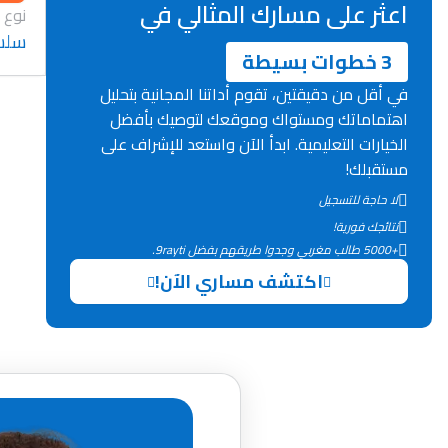
اعثر على مسارك المثالي في
نوع 
سلسل
3 خطوات بسيطة
في أقل من دقيقتين، تقوم أداتنا المجانية بتحليل
اهتماماتك ومستواك وموقعك لتوصيك بأفضل
الخيارات التعليمية. ابدأ الآن واستعد للإشراف على
مستقبلك!
لا حاجة للتسجيل
نتائجك فورية!
+5000 طالب مغربي وجدوا طريقهم بفضل 9rayti.
اكتشف مساري الآن!