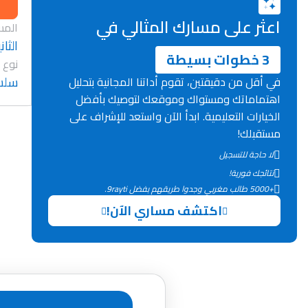
اعثر على مسارك المثالي في
المس
الثان
3 خطوات بسيطة
نوع 
سلسل
في أقل من دقيقتين، تقوم أداتنا المجانية بتحليل
اهتماماتك ومستواك وموقعك لتوصيك بأفضل
الخيارات التعليمية. ابدأ الآن واستعد للإشراف على
مستقبلك!
لا حاجة للتسجيل
نتائجك فورية!
+5000 طالب مغربي وجدوا طريقهم بفضل 9rayti.
اكتشف مساري الآن!