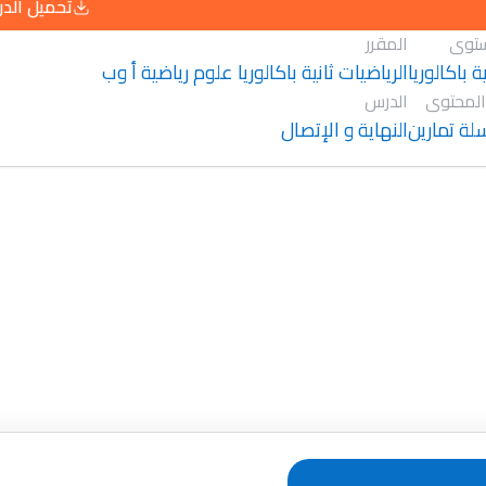
تحميل الد
توى
المقرر
ية باكالوريا
الرياضيات ثانية باكالوريا علوم رياضية أ وب
المحتوى
الدرس
ة تمارين
النهاية و الإتصال