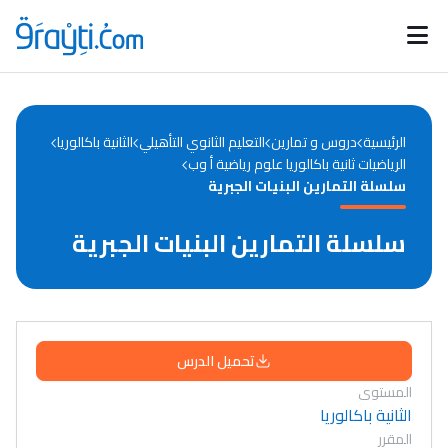
Catégories
Calendrier des concours
Annonces bourses
d'actualités
الرئيسية
دروس و تمارين
التعليم الثانوي التأهيلي
الثانية باكالوريا
الرياضيات ثانية باكالوريا علوم رياضية أ وب
سلسلة التمارين البنيات الجبرية
سلسلة التمارين البنيات الجبرية
تحميل الدرس
المستوى
الثانية باكالوريا
المقرر