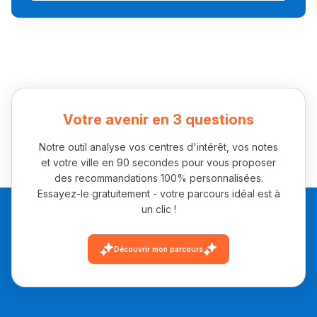
Collège au Maroc
التعليم الثانوي الإعدادي
Post-Bac
+ de 78 Sujets
Votre avenir en 3 questions
Notre outil analyse vos centres d'intérêt, vos notes
Interviews/Vidéos
et votre ville en 90 secondes pour vous proposer
+ de 89 Interviews/Vidéos
des recommandations 100% personnalisées.
Essayez-le gratuitement - votre parcours idéal est à
un clic !
دليل المهن
Découvrir mon parcours
ما يزيد عن 149 مهنة
دليل التوجيه