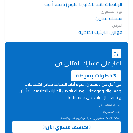
الرياضيات ثانية باكالوريا علوم رياضية أ وب
نوع المحتوى
سلسلة تمارين
الدرس
قوانين التركيب الداخلية
اعثر على مسارك المثالي في
3 خطوات بسيطة
في أقل من دقيقتين، تقوم أداتنا المجانية بتحليل اهتماماتك
ومستواك وموقعك لتوصيك بأفضل الخيارات التعليمية. ابدأ الآن
واستعد للإشراف على مستقبلك!
لا حاجة للتسجيل
Lycée Maroc
نتائجك فورية!
+5000 طالب مغربي وجدوا طريقهم بفضل 9rayti.
التعليم الثانوي التأهيلي
اكتشف مساري الآن!