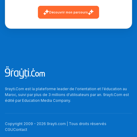
دليل التوجيه
Découvrir mon parcours
التوجيه بالثانوي و الإعدادي
9rayti.Com est la plateforme leader de l'orientation et l'éducation au
Ki Derti Liha
Maroc, suivi par plus de 3 millions d'utilisateurs par an. 9rayti.Com est
édité par
Education Media Company
.
باش تقدر تساعد الناس
يلقاو التوازن من الدّاخل
Copyright 2009 -
2026
9rayti.com | Tous droits réservés
ومن الخارج، بشرى
CGU
Contact