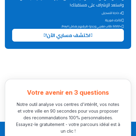
واستعد للإشراف على مستقبلك!
التعليم الثانوي التأهيلي
لا حاجة للتسجيل
نتائجك فورية!
+5000 طالب مغربي وجدوا طريقهم بفضل 9rayti.
Collège au Maroc
اكتشف مساري الآن!
التعليم الثانوي الإعدادي
Post-Bac
+ de 78 Sujets
Interviews/Vidéos
Votre avenir en 3 questions
+ de 89 Interviews/Vidéos
Notre outil analyse vos centres d'intérêt, vos notes
et votre ville en 90 secondes pour vous proposer
des recommandations 100% personnalisées.
دليل المهن
Essayez-le gratuitement - votre parcours idéal est à
ما يزيد عن 149 مهنة
un clic !