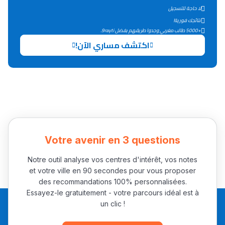
لا حاجة للتسجيل
التعليم الثانوي التأهيلي
نتائجك فورية!
+5000 طالب مغربي وجدوا طريقهم بفضل 9rayti.
Collège au Maroc
اكتشف مساري الآن!
التعليم الثانوي الإعدادي
Post-Bac
+ de 78 Sujets
Interviews/Vidéos
Votre avenir en 3 questions
+ de 89 Interviews/Vidéos
Notre outil analyse vos centres d'intérêt, vos notes
et votre ville en 90 secondes pour vous proposer
des recommandations 100% personnalisées.
دليل المهن
Essayez-le gratuitement - votre parcours idéal est à
un clic !
ما يزيد عن 149 مهنة