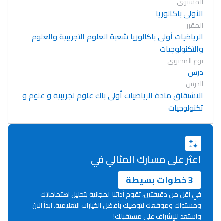
المستوى
الأولى باكالوريا
المقرر
الرياضيات أولى باكالوريا شعبة العلوم التجريبية والعلوم
والتكنولوجيات
نوع المحتوى
درس
الدرس
الاشتقاق مادة الرياضيات أولى باك علوم تجريبية و علوم و
تكنولوجيات
اعثر على مسارك المثالي في
3 خطوات بسيطة
في أقل من دقيقتين، تقوم أداتنا المجانية بتحليل اهتماماتك
ومستواك وموقعك لتوصيك بأفضل الخيارات التعليمية. ابدأ الآن
Lycée Maroc
واستعد للإشراف على مستقبلك!