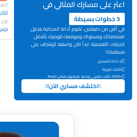
اعثر على مسارك المثالي في
المس
الثان
3 خطوات بسيطة
نوع 
درس
في أقل من دقيقتين، تقوم أداتنا المجانية بتحليل
اهتماماتك ومستواك وموقعك لتوصيك بأفضل
الخيارات التعليمية. ابدأ الآن واستعد للإشراف على
مستقبلك!
لا حاجة للتسجيل
نتائجك فورية!
+5000 طالب مغربي وجدوا طريقهم بفضل 9rayti.
اكتشف مساري الآن!