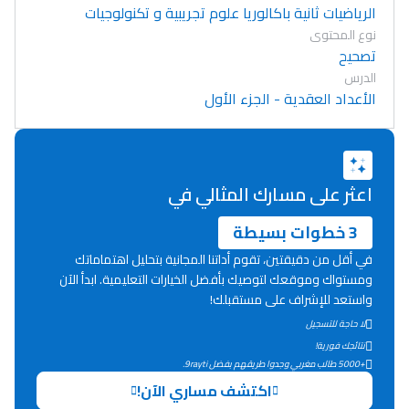
الرياضيات ثانية باكالوريا علوم تجريبية و تكنولوجيات
نوع المحتوى
تصحيح
الدرس
الأعداد العقدية - الجزء الأول
اعثر على مسارك المثالي في
3 خطوات بسيطة
في أقل من دقيقتين، تقوم أداتنا المجانية بتحليل اهتماماتك
ومستواك وموقعك لتوصيك بأفضل الخيارات التعليمية. ابدأ الآن
واستعد للإشراف على مستقبلك!
لا حاجة للتسجيل
Lycée Maroc
نتائجك فورية!
+5000 طالب مغربي وجدوا طريقهم بفضل 9rayti.
التعليم الثانوي التأهيلي
اكتشف مساري الآن!