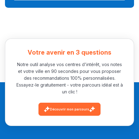
Collège au Maroc
التعليم الثانوي الإعدادي
Post-Bac
+ de 78 Sujets
Votre avenir en 3 questions
Notre outil analyse vos centres d'intérêt, vos notes
Interviews/Vidéos
et votre ville en 90 secondes pour vous proposer
+ de 89 Interviews/Vidéos
des recommandations 100% personnalisées.
Essayez-le gratuitement - votre parcours idéal est à
un clic !
دليل المهن
Découvrir mon parcours
ما يزيد عن 149 مهنة
دليل التوجيه