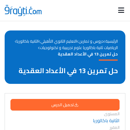
Catégories
Calendrier des concours
Annonces bourses
d'actualités
الرئيسية
دروس و تمارين
التعليم الثانوي التأهيلي
الثانية باكالوريا
الرياضيات ثانية باكالوريا علوم تجريبية و تكنولوجيات
حل تمرين 13 في الأعداد العقدية
حل تمرين 13 في الأعداد العقدية
تحميل الدرس
المستوى
الثانية باكالوريا
المقرر