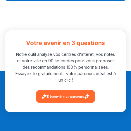
Collège au Maroc
التعليم الثانوي الإعدادي
Post-Bac
+ de 78 Sujets
Votre avenir en 3 questions
Notre outil analyse vos centres d'intérêt, vos notes
Interviews/Vidéos
et votre ville en 90 secondes pour vous proposer
des recommandations 100% personnalisées.
+ de 89 Interviews/Vidéos
Essayez-le gratuitement - votre parcours idéal est à
un clic !
دليل المهن
Découvrir mon parcours
ما يزيد عن 149 مهنة
دليل التوجيه