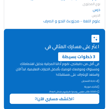
نوع المحتوى
درس
الدرس
علوم اللغة - مجزوءة النحو و الصرف
اعثر على مسارك المثالي في
3 خطوات بسيطة
في أقل من دقيقتين، تقوم أداتنا المجانية بتحليل اهتماماتك
ومستواك وموقعك لتوصيك بأفضل الخيارات التعليمية. ابدأ الآن
واستعد للإشراف على مستقبلك!
لا حاجة للتسجيل
نتائجك فورية!
Lycée Maroc
+5000 طالب مغربي وجدوا طريقهم بفضل 9rayti.
اكتشف مساري الآن!
التعليم الثانوي التأهيلي