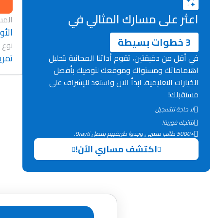
اعثر على مسارك المثالي في
المس
الأول
3 خطوات بسيطة
نوع 
تمري
في أقل من دقيقتين، تقوم أداتنا المجانية بتحليل
اهتماماتك ومستواك وموقعك لتوصيك بأفضل
الخيارات التعليمية. ابدأ الآن واستعد للإشراف على
مستقبلك!
لا حاجة للتسجيل
نتائجك فورية!
+5000 طالب مغربي وجدوا طريقهم بفضل 9rayti.
اكتشف مساري الآن!