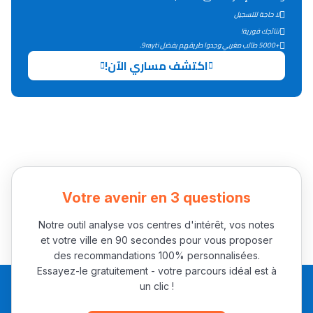
لا حاجة للتسجيل
التعليم الثانوي التأهيلي
نتائجك فورية!
+5000 طالب مغربي وجدوا طريقهم بفضل 9rayti.
Collège au Maroc
اكتشف مساري الآن!
التعليم الثانوي الإعدادي
Post-Bac
+ de 78 Sujets
Interviews/Vidéos
Votre avenir en 3 questions
+ de 89 Interviews/Vidéos
Notre outil analyse vos centres d'intérêt, vos notes
et votre ville en 90 secondes pour vous proposer
des recommandations 100% personnalisées.
دليل المهن
Essayez-le gratuitement - votre parcours idéal est à
un clic !
ما يزيد عن 149 مهنة