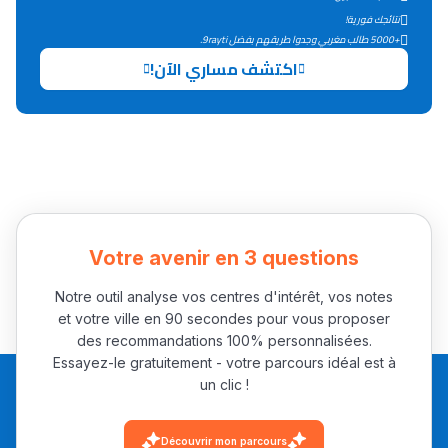
التعليم الثانوي التأهيلي
نتائجك فورية!
+5000 طالب مغربي وجدوا طريقهم بفضل 9rayti.
اكتشف مساري الآن!
Collège au Maroc
التعليم الثانوي الإعدادي
Post-Bac
+ de 78 Sujets
Votre avenir en 3 questions
Interviews/Vidéos
+ de 89 Interviews/Vidéos
Notre outil analyse vos centres d'intérêt, vos notes
et votre ville en 90 secondes pour vous proposer
des recommandations 100% personnalisées.
Essayez-le gratuitement - votre parcours idéal est à
دليل المهن
un clic !
ما يزيد عن 149 مهنة
Découvrir mon parcours