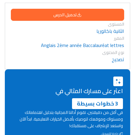
تحميل الدرس
المستوى
الثانية باكالوريا
المقرر
Anglais 2ème année Baccalauréat lettres
نوع المحتوى
تصحيح
اعثر على مسارك المثالي في
3 خطوات بسيطة
في أقل من دقيقتين، تقوم أداتنا المجانية بتحليل اهتماماتك
ومستواك وموقعك لتوصيك بأفضل الخيارات التعليمية. ابدأ الآن
واستعد للإشراف على مستقبلك!
Lycée Maroc
لا حاجة للتسجيل