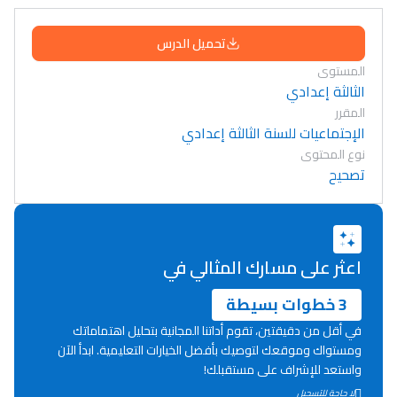
تحميل الدرس
المستوى
الثالثة إعدادي
المقرر
الإجتماعيات للسنة الثالثة إعدادي
نوع المحتوى
تصحيح
اعثر على مسارك المثالي في
3 خطوات بسيطة
في أقل من دقيقتين، تقوم أداتنا المجانية بتحليل اهتماماتك
ومستواك وموقعك لتوصيك بأفضل الخيارات التعليمية. ابدأ الآن
واستعد للإشراف على مستقبلك!
Lycée Maroc
لا حاجة للتسجيل