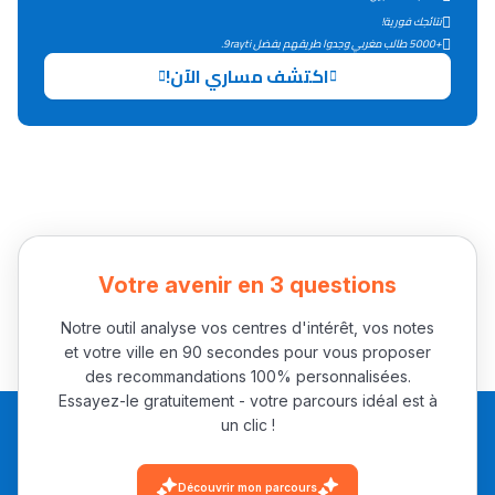
التعليم الثانوي التأهيلي
نتائجك فورية!
+5000 طالب مغربي وجدوا طريقهم بفضل 9rayti.
اكتشف مساري الآن!
Collège au Maroc
التعليم الثانوي الإعدادي
Post-Bac
+ de 78 Sujets
Votre avenir en 3 questions
Interviews/Vidéos
+ de 89 Interviews/Vidéos
Notre outil analyse vos centres d'intérêt, vos notes
et votre ville en 90 secondes pour vous proposer
des recommandations 100% personnalisées.
Essayez-le gratuitement - votre parcours idéal est à
دليل المهن
un clic !
ما يزيد عن 149 مهنة
Découvrir mon parcours