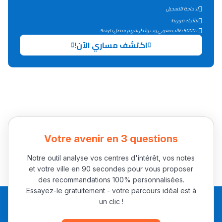
لا حاجة للتسجيل
التعليم الثانوي التأهيلي
نتائجك فورية!
+5000 طالب مغربي وجدوا طريقهم بفضل 9rayti.
Collège au Maroc
اكتشف مساري الآن!
التعليم الثانوي الإعدادي
Post-Bac
+ de 78 Sujets
Interviews/Vidéos
Votre avenir en 3 questions
+ de 89 Interviews/Vidéos
Notre outil analyse vos centres d'intérêt, vos notes
et votre ville en 90 secondes pour vous proposer
des recommandations 100% personnalisées.
دليل المهن
Essayez-le gratuitement - votre parcours idéal est à
un clic !
ما يزيد عن 149 مهنة