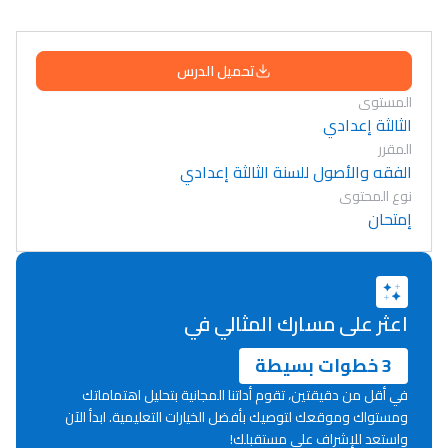
تحميل الدرس
المستوى
الثالثة إعدادي
المقرر
الفقه والأصول للسنة الثالثة إعدادي
نوع المحتوى
إمتحان
اعثر على مسارك المثالي في
3 خطوات بسيطة
في أقل من دقيقتين، تقوم أداتنا المجانية بتحليل اهتماماتك
ومستواك وموقعك لتوصيك بأفضل الخيارات التعليمية. ابدأ الآن
Lycée Maroc
واستعد للإشراف على مستقبلك!