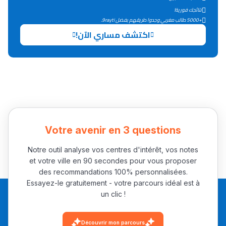
التعليم الثانوي التأهيلي
نتائجك فورية!
+5000 طالب مغربي وجدوا طريقهم بفضل 9rayti.
اكتشف مساري الآن!
Collège au Maroc
التعليم الثانوي الإعدادي
Post-Bac
+ de 78 Sujets
Votre avenir en 3 questions
Interviews/Vidéos
+ de 89 Interviews/Vidéos
Notre outil analyse vos centres d'intérêt, vos notes
et votre ville en 90 secondes pour vous proposer
des recommandations 100% personnalisées.
Essayez-le gratuitement - votre parcours idéal est à
دليل المهن
un clic !
ما يزيد عن 149 مهنة
Découvrir mon parcours