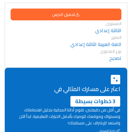
تحميل الدرس
المستوى
الثالثة إعدادي
المقرر
اللغة العربية الثالثة إعدادي
نوع المحتوى
تصحيح
اعثر على مسارك المثالي في
3 خطوات بسيطة
في أقل من دقيقتين، تقوم أداتنا المجانية بتحليل اهتماماتك
ومستواك وموقعك لتوصيك بأفضل الخيارات التعليمية. ابدأ الآن
واستعد للإشراف على مستقبلك!
Lycée Maroc
لا حاجة للتسجيل