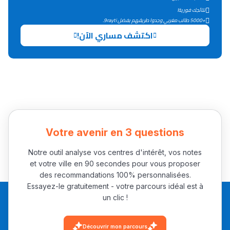
التعليم الثانوي التأهيلي
نتائجك فورية!
+5000 طالب مغربي وجدوا طريقهم بفضل 9rayti.
اكتشف مساري الآن!
Collège au Maroc
التعليم الثانوي الإعدادي
Post-Bac
+ de 78 Sujets
Votre avenir en 3 questions
Interviews/Vidéos
+ de 89 Interviews/Vidéos
Notre outil analyse vos centres d'intérêt, vos notes
et votre ville en 90 secondes pour vous proposer
des recommandations 100% personnalisées.
Essayez-le gratuitement - votre parcours idéal est à
دليل المهن
un clic !
ما يزيد عن 149 مهنة
Découvrir mon parcours