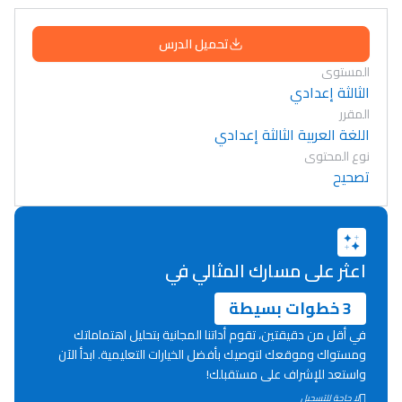
تحميل الدرس
المستوى
الثالثة إعدادي
المقرر
اللغة العربية الثالثة إعدادي
نوع المحتوى
تصحيح
اعثر على مسارك المثالي في
3 خطوات بسيطة
في أقل من دقيقتين، تقوم أداتنا المجانية بتحليل اهتماماتك
ومستواك وموقعك لتوصيك بأفضل الخيارات التعليمية. ابدأ الآن
واستعد للإشراف على مستقبلك!
Lycée Maroc
لا حاجة للتسجيل